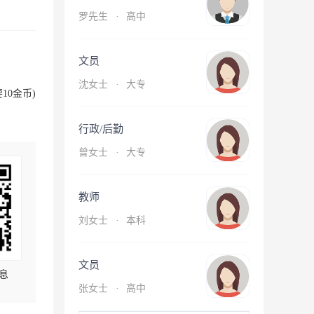
罗先生
·
高中
文员
沈女士
·
大专
10金币)
行政/后勤
曾女士
·
大专
教师
刘女士
·
本科
文员
息
张女士
·
高中