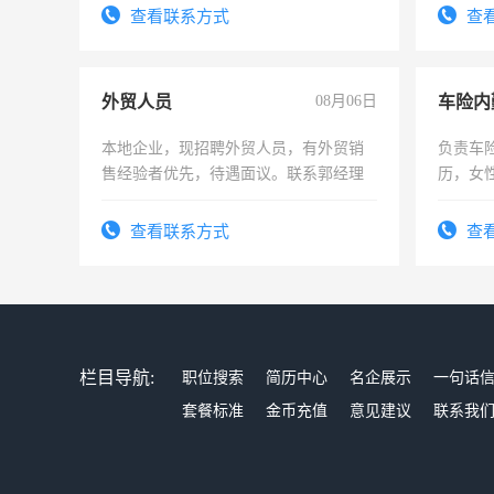
宿，免费发放劳保用品，两班倒，每月
查看联系方式
查
25号准时发放工资，工作时间10小时
外贸人员
08月06日
车险内
本地企业，现招聘外贸人员，有外贸销
负责车
售经验者优先，待遇面议。联系郭经理
历，女性
操作，
试用期1
查看联系方式
查
栏目导航:
职位搜索
简历中心
名企展示
一句话
套餐标准
金币充值
意见建议
联系我