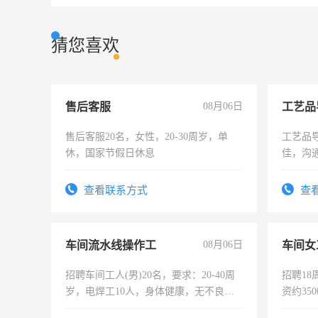
猜您喜欢
售后客服
08月06日
工艺品
售后客服20名，女性，20-30周岁，单
工艺品导
休，国家节假日休息
佳，沟
上进心
查看联系方式
查
车间流水线操作工
08月06日
车间女
招聘车间工人(男)20名，要求：20-40周
招聘18
岁，电焊工10人，身体健康，无不良嗜
资约35
好。薪资：4500-7000元，标准八人间住
险，有