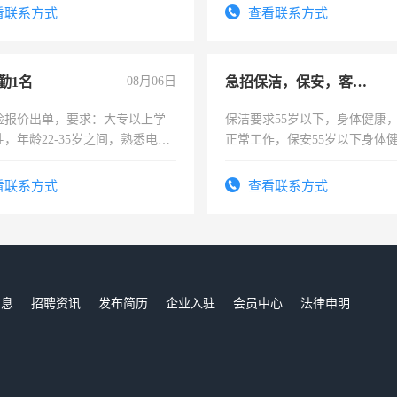
4500。
看联系方式
查看联系方式
勤1名
08月06日
急招保洁，保安，客服，工程
险报价出单，要求：大专以上学
保洁要求55岁以下，身体健康
，年龄22-35岁之间，熟悉电脑
正常工作，保安55岁以下身体
工作态度认真，具有团队精神，
责任心形象端庄，遵纪守法，
-3个月，转正后交纳五险，
录，客服要求45岁以下高中以
看联系方式
查看联系方式
懂电脑工作认真，性格开朗有
能力，工程，懂水电维修。
信息
招聘资讯
发布简历
企业入驻
会员中心
法律申明
们