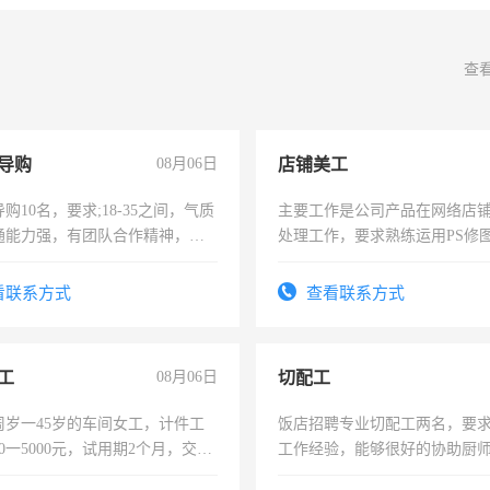
查
导购
08月06日
店铺美工
购10名，要求;18-35之间，气质
主要工作是公司产品在网络店
通能力强，有团队合作精神，有
处理工作，要求熟练运用PS修图
，有工作经验者优先！
作时间每天8小时，待遇优厚。
看联系方式
查看联系方式
工
08月06日
切配工
周岁一45岁的车间女工，计件工
饭店招聘专业切配工两名，要
00一5000元，试用期2个月，交五
工作经验，能够很好的协助厨
年薪假，年底福利
作。包吃住，每月有公休，工资35